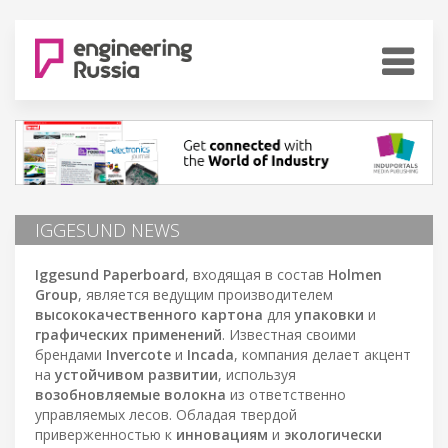
IGGESUND NEWS
Iggesund Paperboard
, входящая в состав
Holmen
Group
, является ведущим производителем
высококачественного картона
для
упаковки
и
графических применений
. Известная своими
брендами
Invercote
и
Incada
, компания делает акцент
на
устойчивом развитии
, используя
возобновляемые волокна
из ответственно
управляемых лесов. Обладая твердой
приверженностью к
инновациям
и
экологически