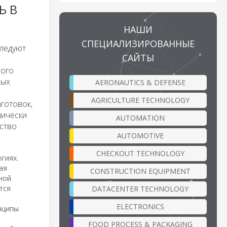
Ь В
НАШИ
СПЕЦИАЛИЗИРОВАННЫЕ
ледуют
САЙТЫ
ного
вых
AERONAUTICS & DEFENSE
AGRICULTURE TECHNOLOGY
готовок,
мически
AUTOMATION
ство
AUTOMOTIVE
CHECKOUT TECHNOLOGY
гиях.
ая
CONSTRUCTION EQUIPMENT
ной
тся
DATACENTER TECHNOLOGY
ELECTRONICS
нципы
FOOD PROCESS & PACKAGING