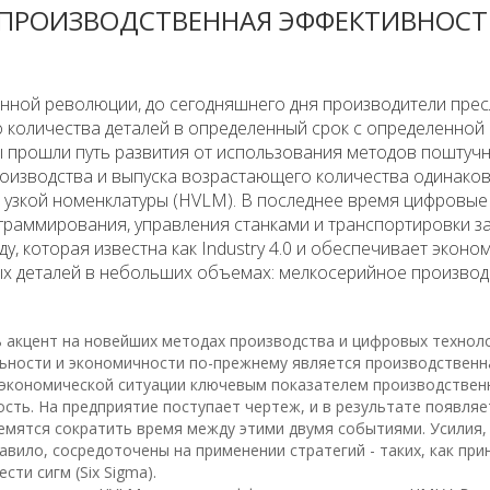
 ПРОИЗВОДСТВЕННАЯ ЭФФЕКТИВНОСТ
ной революции, до сегодняшнего дня производители прес
 количества деталей в определенный срок с определенной
 прошли путь развития от использования методов поштуч
роизводства и выпуска возрастающего количества одинако
тий узкой номенклатуры (HVLM). В последнее время цифровые
граммирования, управления станками и транспортировки за
у, которая известна как Industry 4.0 и обеспечивает эконо
х деталей в небольших объемах: мелкосерийное производ
ть акцент на новейших методах производства и цифровых техноло
ьности и экономичности по-прежнему является производственн
 экономической ситуации ключевым показателем производствен
ть. На предприятие поступает чертеж, и в результате появляе
емятся сократить время между этими двумя событиями. Усилия,
авило, сосредоточены на применении стратегий - таких, как при
ти сигм (Six Sigma).