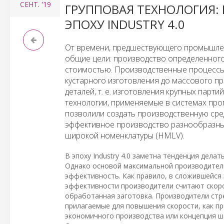
СЕНТ.
'19
ГРУППОВАЯ ТЕХНОЛОГИЯ:
ЭПОХУ INDUSTRY 4.0
От времени, предшествующего промышлен
общие цели: производство определенного
стоимостью. Производственные процессы
кустарного изготовления до массового п
деталей, т. е. изготовления крупных пар
технологии, применяемые в системах про
позволили создать производственную сред
эффективное производство разнообразны
широкой номенклатуры (HMLV).
В эпоху Industry 4.0 заметна тенденция дела
Однако основой максимальной производител
эффективность. Как правило, в сложившейся
эффективности производители считают скорос
обработанная заготовка. Производители стр
прилагаемые для повышения скорости, как пр
экономичного производства или концепция шес