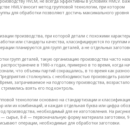
производству HVLM, не всегда эффективны в условиях HMLV. Ва
дстве HMLV вносит метод групповой технологии, при котором
группы для обработки позволяют достичь максимального уровня
изации производства, при которой детали с похожими характер
работки или стандарты качества, классифицируются по группам 
рации планируются для групп деталей, а не отдельных заготов
отки групп деталей, такую организацию производства часто на
распространение в 1980-х годах, примерно в то время, когда на
ознали, что объемы партий сокращались, в то время как разно
 Предприятия столкнулись с необходимостью производить разл
Время, затрачиваемое на подготовку производства, возрастало
 стремились взять его под контроль.
пповой технологии основано на стандартизации и классификаци
ифр или их комбинаций, и каждая отдельная буква или цифра обо
од производства, необходимый для ее изготовления. На рисунке
й — сырье, 8-й — первоначальную форму материала заготовки, 9
писывают операции, необходимые для обработки заготовки.