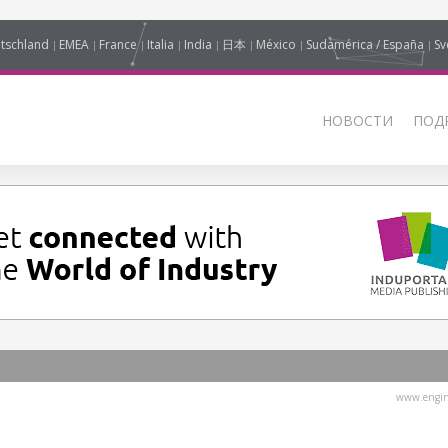
tschland
EMEA
France
Italia
India
日本
México
Sudamérica / España
Sv
НОВОСТИ
ПОД
www.engine