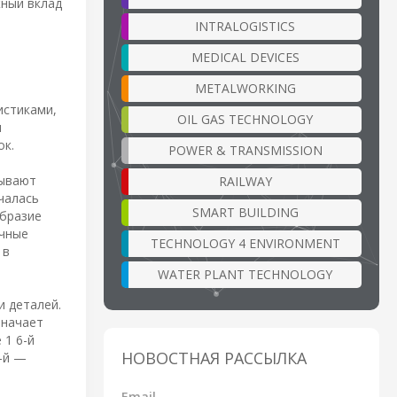
жный вклад
INTRALOGISTICS
MEDICAL DEVICES
METALWORKING
истиками,
OIL GAS TECHNOLOGY
и
ок.
POWER & TRANSMISSION
зывают
RAILWAY
чалась
SMART BUILDING
образие
ичные
TECHNOLOGY 4 ENVIRONMENT
 в
WATER PLANT TECHNOLOGY
и деталей.
значает
 1 6-й
НОВОСТНАЯ РАССЫЛКА
-й —
Email