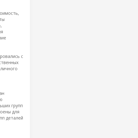
тоимость,
ты
,
мя
вие
ровались с
ственных
 личного
ан
ую
ьших групп
роены для
пп деталей