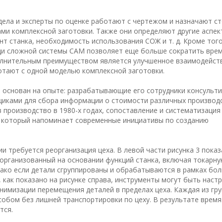
ела и эксперты по оценке работают с чертежом и назначают с
ами комплексной заготовки. Также они определяют другие аспек
нт станка, необходимость использования СОЖ и т. д. Кроме того
щи сложной системы CAM позволяет еще больше сократить вре
олнительным преимуществом является улучшенное взаимодейст
отают с одной моделью комплексной заготовки.
 основан на опыте: разрабатывающие его сотрудники консульти
щиками для сбора информации о стоимости различных производ
в производство в 1980-х годах, сопоставление и систематизация
, который напоминает современные инициативы по созданию
и требуется реорганизация цеха. В левой части рисунка 3 показ
 организованный на основании функций станка, включая токарн
ако если детали сгруппированы и обрабатываются в рамках бол
 как показано на рисунке справа, инструменты могут быть наст
нимизации перемещения деталей в пределах цеха. Каждая из гру
бом без лишней транспортировки по цеху. В результате время
тся.