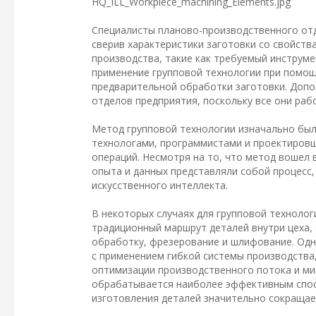
HQ_ILL_Workpiece_machining_Elements.jpg
Специалисты планово-производственного отд
сверив характеристики заготовки со свойств
производства, такие как требуемый инструме
применение групповой технологии при помо
предварительной обработки заготовки. Доп
отделов предприятия, поскольку все они раб
Метод групповой технологии изначально был
технологами, программистами и проектиров
операций. Несмотря на то, что метод вошел 
опыта и данных представляли собой процесс
искусственного интеллекта.
В некоторых случаях для групповой технологи
традиционный маршрут деталей внутри цеха,
обработку, фрезерование и шлифование. Одн
с применением гибкой системы производства,
оптимизации производственного потока и ми
обрабатывается наиболее эффективным спосо
изготовления деталей значительно сокращае