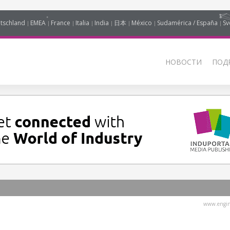
tschland
EMEA
France
Italia
India
日本
México
Sudamérica / España
Sv
НОВОСТИ
ПОД
www.engine