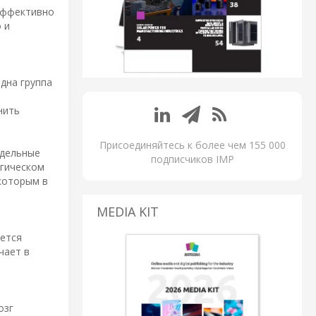
эффективно
 и
дна группа
нить
Присоединяйтесь к более чем 155 000
тдельные
подписчиков IMP
огическом
которым в
MEDIA KIT
яется
чает в
озг