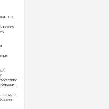
ки, что
бственно
ем,
 и
ающих
емя,
ни
отсутствие
ебовались
о времени
бования