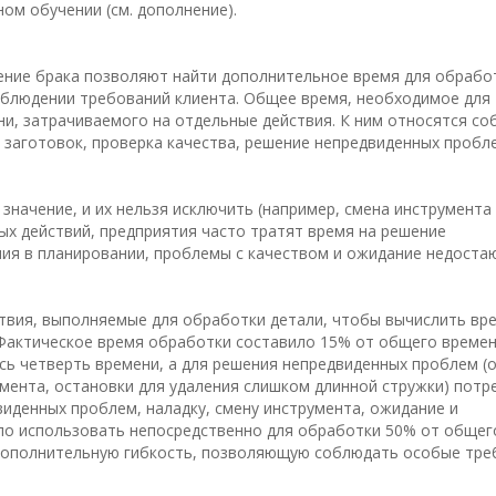
ом обучении (см. дополнение).
ение брака позволяют найти дополнительное время для обработ
облюдении требований клиента. Общее время, необходимое для
ни, затрачиваемого на отдельные действия. К ним относятся со
 заготовок, проверка качества, решение непредвиденных пробл
значение, и их нельзя исключить (например, смена инструмента
х действий, предприятия часто тратят время на решение
ения в планировании, проблемы с качеством и ожидание недост
твия, выполняемые для обработки детали, чтобы вычислить вр
. Фактическое время обработки составило 15% от общего време
сь четверть времени, а для решения непредвиденных проблем (
мента, остановки для удаления слишком длинной стружки) потр
иденных проблем, наладку, смену инструмента, ожидание и
ло использовать непосредственно для обработки 50% от общег
 дополнительную гибкость, позволяющую соблюдать особые тре