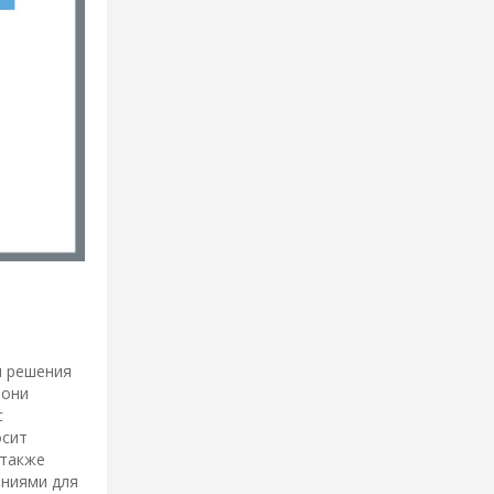
я решения
 они
с
осит
 также
аниями для