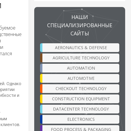
И
НАШИ
СПЕЦИАЛИЗИРОВАННЫЕ
ебуемое
САЙТЫ
дственные
я
ии
AERONAUTICS & DEFENSE
итался
AGRICULTURE TECHNOLOGY
AUTOMATION
AUTOMOTIVE
ей. Однако
CHECKOUT TECHNOLOGY
приятии
ибкости и
CONSTRUCTION EQUIPMENT
DATACENTER TECHNOLOGY
у
ьным
ELECTRONICS
 клиентов.
FOOD PROCESS & PACKAGING