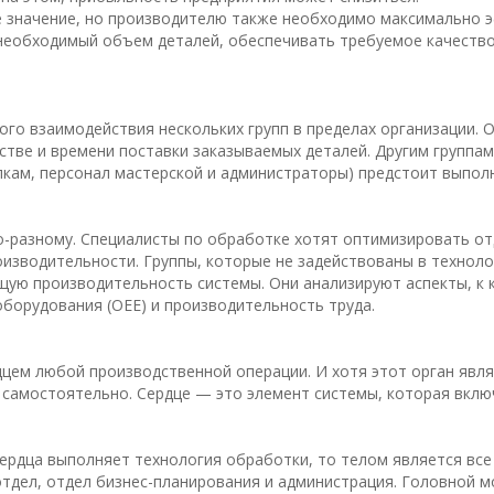
 значение, но производителю также необходимо максимально 
необходимый объем деталей, обеспечивать требуемое качество
ого взаимодействия нескольких групп в пределах организации. О
естве и времени поставки заказываемых деталей. Другим группам
пкам, персонал мастерской и администраторы) предстоит выпол
о-разному. Специалисты по обработке хотят оптимизировать о
изводительности. Группы, которые не задействованы в технол
щую производительность системы. Они анализируют аспекты, к 
борудования (OEE) и производительность труда.
дцем любой производственной операции. И хотя этот орган явл
самостоятельно. Сердце — это элемент системы, которая вклю
ердца выполняет технология обработки, то телом является все
тдел, отдел бизнес-планирования и администрация. Головной м