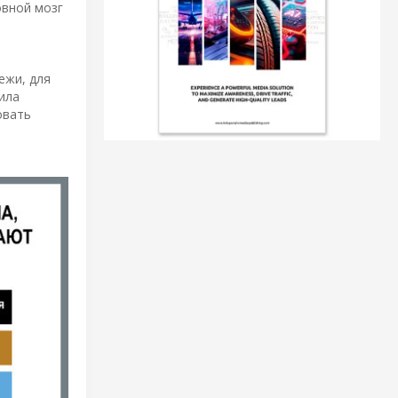
овной мозг
ежи, для
ила
овать