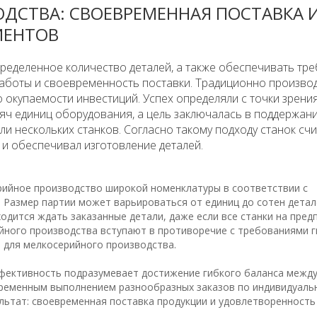
ДСТВА: СВОЕВРЕМЕННАЯ ПОСТАВКА 
ИЕНТОВ
ределенное количество деталей, а также обеспечивать тр
работы и своевременность поставки. Традиционно произво
 окупаемости инвестиций. Успех определяли с точки зрени
яч единиц оборудования, а цель заключалась в поддержан
и нескольких станков. Согласно такому подходу станок сч
 и обеспечивал изготовление деталей.
рийное производство широкой номенклатуры в соответствии с
 Размер партии может варьироваться от единиц до сотен детал
ходится ждать заказанные детали, даже если все станки на пред
йного производства вступают в противоречие с требованиями г
 для мелкосерийного производства.
фективность подразумевает достижение гибкого баланса межд
ременным выполнением разнообразных заказов по индивидуал
льтат: своевременная поставка продукции и удовлетворенность