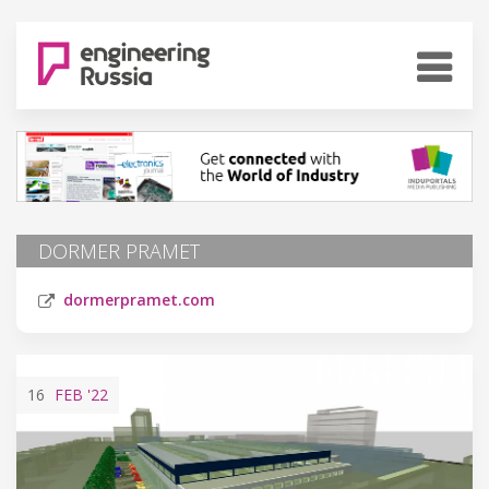
DORMER PRAMET
dormerpramet.com
16
FEB
'22