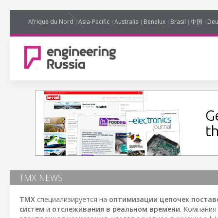
Afrique du Nord
Asia-Pacific
Australia
Benelux
Brasil
中国
Deu
TMX NEWS
TMX
специализируется на
оптимизации цепочек поставо
систем
и
отслеживания в реальном времени
. Компания