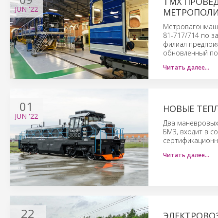
ТМХ ПРОВЕД
JUN
'22
МЕТРОПОЛИ
Метровагонмаш 
81-717/714 по з
филиал предприя
обновленный под
Читать далее…
01
НОВЫЕ ТЕП
JUN
'22
Два маневровых
БМЗ, входит в с
сертификационн
Читать далее…
22
ЭЛЕКТРОВОЗ