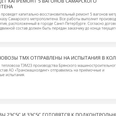
ЕТ КАПРЕМОНТ 5 ВАГОНОВ САМАРСКОГО
ТЕНА
проведет капитально-восстановительный ремонт 5 вагонов мет
аказу Самарского метрополитена. Все работы выполнит произво
тия, расположенный в городе Санкт-Петербурге. Согласно догов
вижной состав должен быть передан заказчику до конца текущего
ЛОВОЗЫ ТМХ ОТПРАВЛЕНЫ НА ИСПЫТАНИЯ В КО
 тепловоза ТЭМ23 производства Брянского машиностроительног
остав АО «Трансмашхолдинг» отправились на приёмочные и
ые испытания.
Ы 2ЭС5С И 3ЭС5С ГОТОВЯТСЯ К ПОДКОНТРОЛЬ