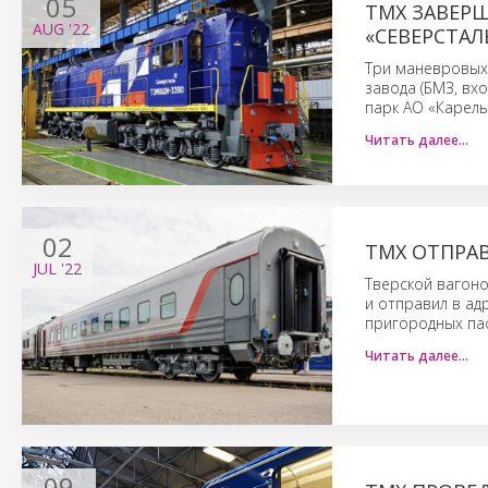
05
ТМХ ЗАВЕР
AUG
'22
«СЕВЕРСТАЛ
Три маневровых
завода (БМЗ, вх
парк АО «Карель
Читать далее…
02
ТМХ ОТПРАВ
JUL
'22
Тверской вагоно
и отправил в ад
пригородных па
Читать далее…
09