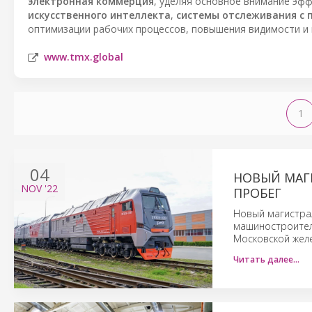
электронная коммерция
, уделяя основное внимание эф
искусственного интеллекта
,
системы отслеживания с 
оптимизации рабочих процессов, повышения видимости и 
www.tmx.global
1
04
НОВЫЙ МАГ
NOV
'22
ПРОБЕГ
Новый магистра
машиностроитель
Московской желе
Читать далее…