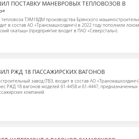
ШИЛ ПОСТАВКУ МАНЕВРОВЫХ ТЕПЛОВОЗОВ В
Ь»
 тепловоза ТЭМ18ДМ производства Брянского машиностроитель
одит в состав АО «Трансмашхолдинг») в 2022 году пополнили локо
ский окатыш» (предприятие входит в ПАО «Северсталь»).
ИЛ РЖД 18 ПАССАЖИРСКИХ ВАГОНОВ
строительный завод (ТВЗ, входит в состав АО «Трансмашхолдинг»
рес РЖД 18 вагонов моделей 61-4458 и 61-4447, предназначенных 
ссажирских компаний.