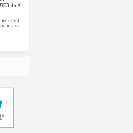
ЛЕЗНЫХ
циях тяги
нхронными