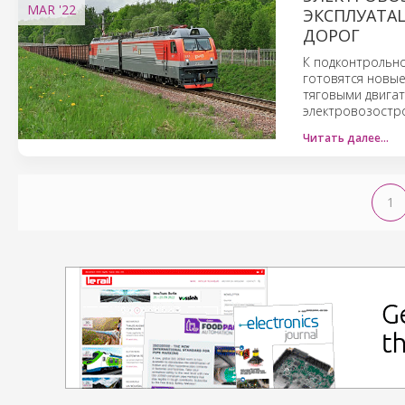
MAR
'22
ЭКСПЛУАТА
ДОРОГ
К подконтрольно
готовятся новы
тяговыми двига
электровозостро
Читать далее…
1