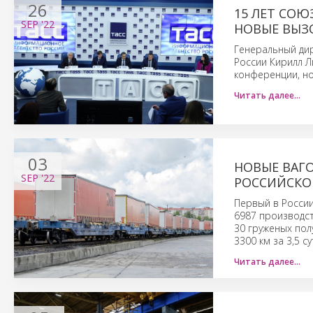
26
15 ЛЕТ СО
SEP
'22
НОВЫЕ ВЫЗ
Генеральный ди
России Кирилл Л
конференции, но
Читать далее…
03
НОВЫЕ ВАГ
SEP
'22
РОССИЙСКО
Первый в Росси
6987 производст
30 груженых пол
3300 км за 3,5 
Читать далее…