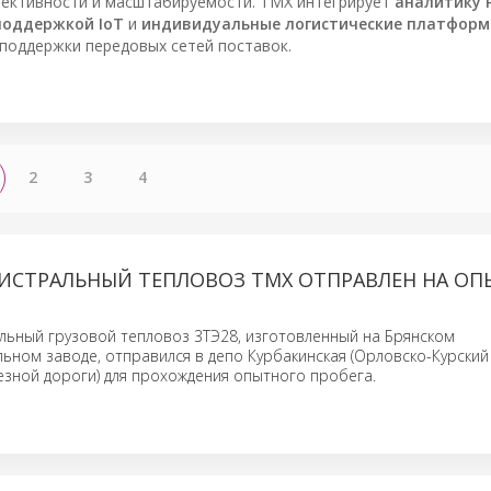
фективности и масштабируемости. TMX интегрирует
аналитику 
поддержкой IoT
и
индивидуальные логистические платфор
поддержки передовых сетей поставок.
2
3
4
ИСТРАЛЬНЫЙ ТЕПЛОВОЗ ТМХ ОТПРАВЛЕН НА О
льный грузовой тепловоз 3ТЭ28, изготовленный на Брянском
ном заводе, отправился в депо Курбакинская (Орловско-Курский
зной дороги) для прохождения опытного пробега.