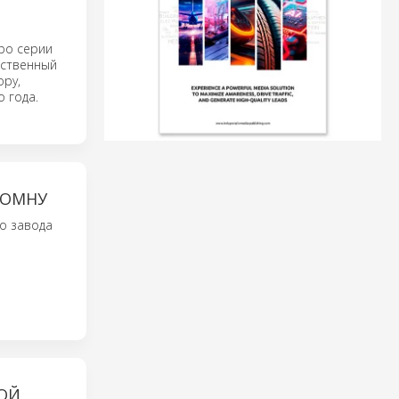
ро серии
дственный
ору,
 года.
ЛОМНУ
о завода
НОЙ