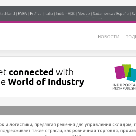
tschland
EMEA
France
Italia
India
日本
México
Sudamérica / España
Sv
НОВОСТИ
ПОД
к и логистики
, предлагая решения для
управления складом
,
 поддерживает такие отрасли, как
розничная торговля
,
произ