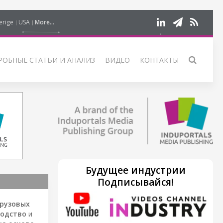
erige
USA
More...
РОБНЫЕ СТАТЬИ И АНАЛИЗ
ВИДЕО
КОНТАКТЫ
Будущее индустрии
Подписывайся!
грузовых
водство
и