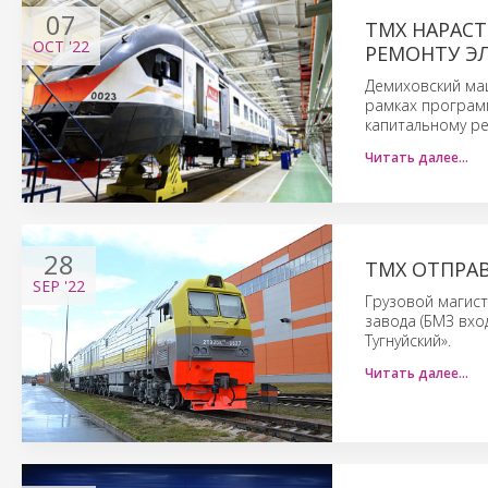
07
ТМХ НАРАС
OCT
'22
РЕМОНТУ ЭЛ
Демиховский маш
рамках програм
капитальному ре
Читать далее…
28
ТМХ ОТПРА
SEP
'22
Грузовой магис
завода (БМЗ вхо
Тугнуйский».
Читать далее…