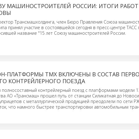
ЮЗУ МАШИНОСТРОИТЕЛЕЙ РОССИИ: ИТОГИ РАБОТ
ОВЫ
ректор Трансмашхолдинга, член Бюро Правления Союза машинос
ипа принял участие в состоявшейся сегодня в пресс-центре ТАСС 
сившей название "15 лет Союзу машиностроителей России.
ОН-ПЛАТФОРМЫ ТМХ ВКЛЮЧЕНЫ В СОСТАВ ПЕРВ
ГО КОНТРЕЙЛЕРНОГО ПОЕЗДА
и полносоставный контрейлерный поезд с платформами модели 1
ва АО «Трансмаш» прошел путь от станции Силикатная до Новоси
уприцепов с металлургической продукцией преодолели по сети Р
суток, что намного быстрее транспортировки автомобильным тра