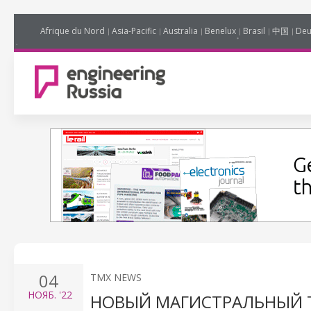
Afrique du Nord
Asia-Pacific
Australia
Benelux
Brasil
中国
Deu
04
TMX NEWS
НОЯБ.
'22
НОВЫЙ МАГИСТРАЛЬНЫЙ 