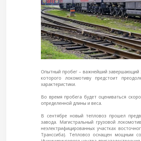
Опытный пробег – важнейший завершающий э
которого локомотиву предстоит преодол
характеристики.
Во время пробега будет оцениваться скоро
определенной длины и веса.
В сентябре новый тепловоз прошел предв
завода. Магистральный грузовой локомоти
неэлектрифицированных участках восточног
Транссиба). Тепловоз оснащен мощным со
Инжинирингового центра двигателестроения 