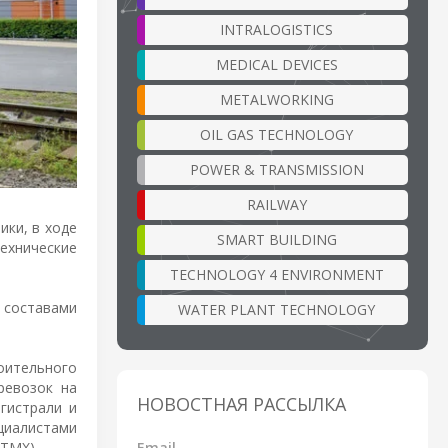
INTRALOGISTICS
MEDICAL DEVICES
METALWORKING
OIL GAS TECHNOLOGY
POWER & TRANSMISSION
RAILWAY
ки, в ходе
SMART BUILDING
ехнические
TECHNOLOGY 4 ENVIRONMENT
 составами
WATER PLANT TECHNOLOGY
оительного
ревозок на
НОВОСТНАЯ РАССЫЛКА
гистрали и
циалистами
Email
ТМХ).