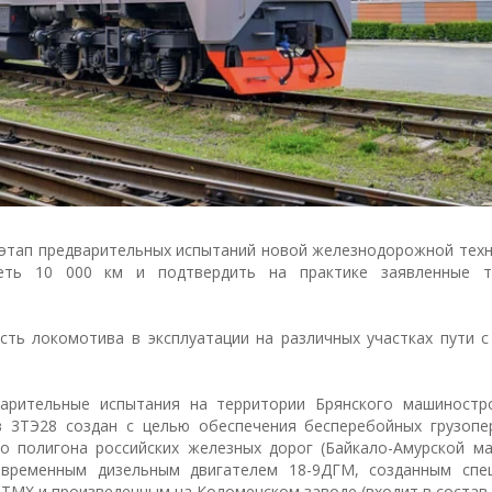
тап предварительных испытаний новой железнодорожной техни
еть 10 000 км и подтвердить на практике заявленные т
сть локомотива в эксплуатации на различных участках пути с
арительные испытания на территории Брянского машиностр
в 3ТЭ28 создан с целью обеспечения бесперебойных грузопе
о полигона российских железных дорог (Байкало-Амурской ма
временным дизельным двигателем 18-9ДГМ, созданным спе
ТМХ и произведенным на Коломенском заводе (входит в состав 