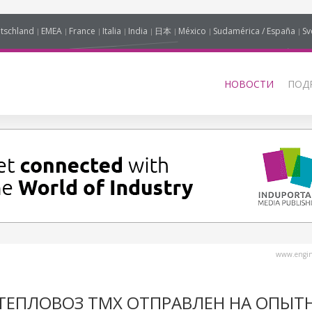
tschland
EMEA
France
Italia
India
日本
México
Sudamérica / España
Sv
НОВОСТИ
ПОД
www.engine
ТЕПЛОВОЗ ТМХ ОТПРАВЛЕН НА ОПЫТ