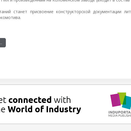
таний станет присвоение конструкторской документации ли
окомотива.
…