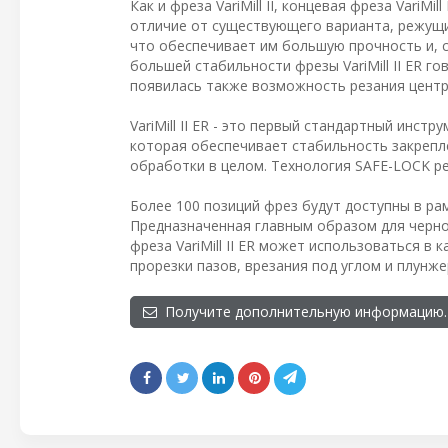
Как и фреза VariMill II, концевая фреза VariM
отличие от существующего варианта, режущи
что обеспечивает им большую прочность и, 
большей стабильности фрезы VariMill II ER г
появилась также возможность резания центр
VariMill II ER - это первый стандартный инс
которая обеспечивает стабильность закрепл
обработки в целом. Технология SAFE-LOCK р
Более 100 позиций фрез будут доступны в рамк
Предназначенная главным образом для черно
фреза VariMill II ER может использоваться в
прорезки пазов, врезания под углом и плунж
Получите дополнительную информацию