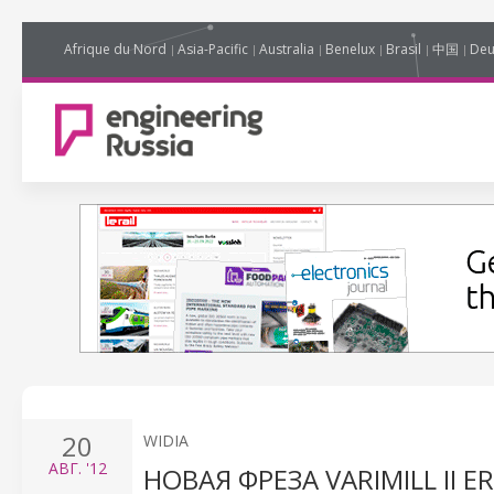
Afrique du Nord
Asia-Pacific
Australia
Benelux
Brasil
中国
Deu
20
WIDIA
АВГ.
'12
НОВАЯ ФРЕЗА VARIMILL II