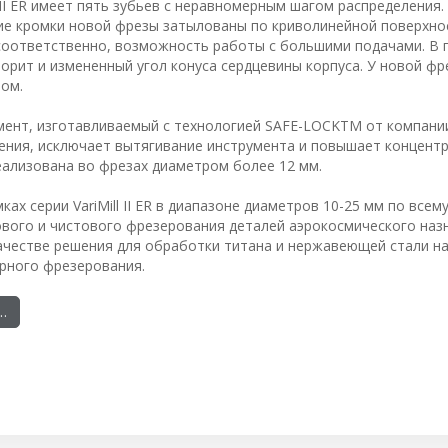
ill II ER имеет пять зубьев с неравномерным шагом распределения.
е кромки новой фрезы затылованы по криволинейной поверхнос
соответственно, возможность работы с большими подачами. В 
оворит и измененный угол конуса сердцевины корпуса. У новой ф
ом.
трумент, изготавливаемый с технологией SAFE-LOCKTM от компани
ения, исключает вытягивание инструмента и повышает концент
еализована во фрезах диаметром более 12 мм.
ах серии VariMill II ER в диапазоне диаметров 10-25 мм по всему
вого и чистового фрезерования деталей аэрокосмического наз
 качестве решения для обработки титана и нержавеющей стали н
ерного фрезерования.
…