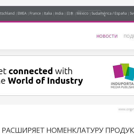
tschland
EMEA
France
Italia
India
日本
México
Sudamérica / España
Sv
НОВОСТИ
ПОД
www.engine
 ER РАСШИРЯЕТ НОМЕНКЛАТУРУ ПРОДУ