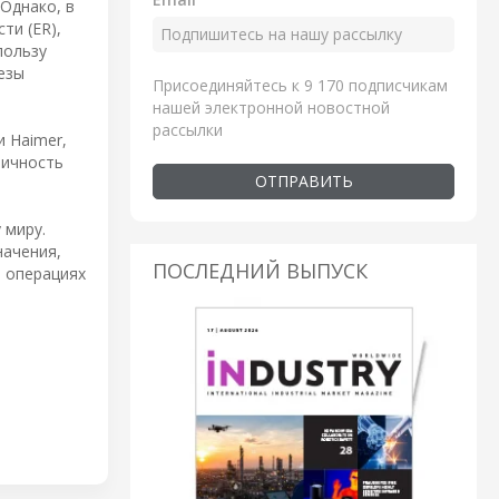
 Однако, в
ти (ER),
пользу
резы
Присоединяйтесь к 9 170 подписчикам
нашей электронной новостной
рассылки
и Haimer,
ричность
ОТПРАВИТЬ
 миру.
начения,
ПОСЛЕДНИЙ ВЫПУСК
а операциях