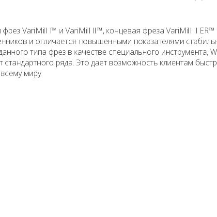
з VariMill I™ и VariMill II™, концевая фреза VariMill II ER
нников и отличается повышенными показателями стабильн
данного типа фрез в качестве специального инструмента, 
ент стандартного ряда. Это дает возможность клиентам быстр
всему миру.