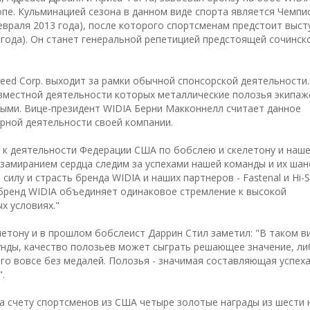
опе. Кульминацией сезона в данном виде спорта является Чемпи
февраля 2013 года), после которого спортсменам предстоит выст
3 года). Он станет генеральной репетицией предстоящей сочинск
peed Corp. выходит за рамки обычной спонсорской деятельности.
вместной деятельности которых металлические полозья экипаж
ыми. Вице-президент WIDIA Берни Макконнелл считает данное
рной деятельности своей компании.
 к деятельности Федерации США по бобслею и скелетону и наш
замиранием сердца следим за успехами нашей команды и их шан
силу и страсть бренда WIDIA и наших партнеров - Fastenal и Hi-
 бренд WIDIA объединяет одинаковое стремление к высокой
х условиях."
етону и в прошлом бобслеист Даррин Стил заметил: "В таком ви
кунды, качество полозьев может сыграть решающее значение, л
его вовсе без медалей. Полозья - значимая составляющая успеха
.
а счету спортсменов из США четыре золотые награды из шести 