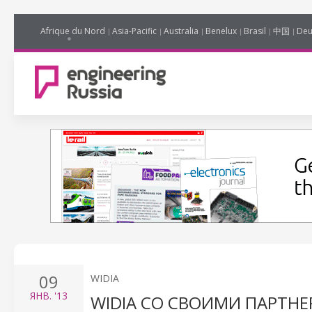
Afrique du Nord
Asia-Pacific
Australia
Benelux
Brasil
中国
Deu
09
WIDIA
ЯНВ.
'13
WIDIA СО СВОИМИ ПАРТНЕР