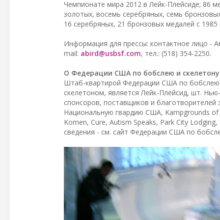
Чемпионате мира 2012 в Лейк-Плейсиде; 86 м
золотых, восемь серебряных, семь бронзовых м
16 серебряных, 21 бронзовых медалей с 1985 г
Информация для прессы: контактное лицо - Ам
mail:
abird@usbsf.com
, тел.: (518) 354-2250.
О Федерации США по бобслею и скелетону
Штаб-квартирой Федерации США по бобслею 
скелетоном, является Лейк-Плейсид, шт. Нью
спонсоров, поставщиков и благотворителей 
Национальную гвардию США, Kampgrounds of Ame
Komen, Cure, Autism Speaks, Park City Lodging
сведения - см. сайт Федерации США по бобслею