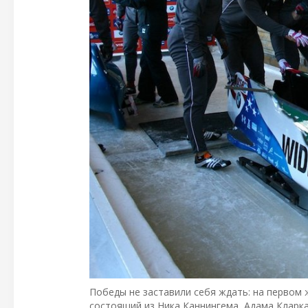
Победы не заставили себя ждать: на первом 
состоящий из Ника Каннингема, Адама Кларка