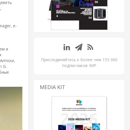
девять
,
ager, e-
ем и
х
Присоединяйтесь к более чем 155 000
Armour,
подписчиков IMP
n G.
обные
MEDIA KIT