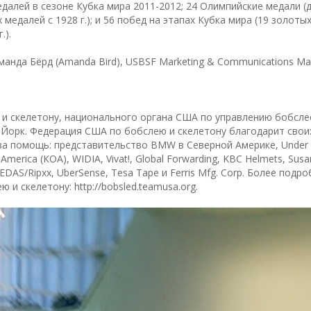
едалей в сезоне Кубка мира 2011-2012; 24 Олимпийские медали (
едалей с 1928 г.); и 56 побед на этапах Кубка мира (19 золотых
.).
анда Бёрд (Amanda Bird), USBSF Marketing & Communications Man
и скелетону, национального органа США по управлению бобсле
-Йорк. Федерация США по бобслею и скелетону благодарит свои
за помощь: представительство BMW в Северной Америке, Under 
rica (КОА), WIDIA, Vivat!, Global Forwarding, KBC Helmets, Susa
, EDAS/Ripxx, UberSense, Tesa Tape и Ferris Mfg. Corp. Более подр
 и скелетону: http://bobsled.teamusa.org.