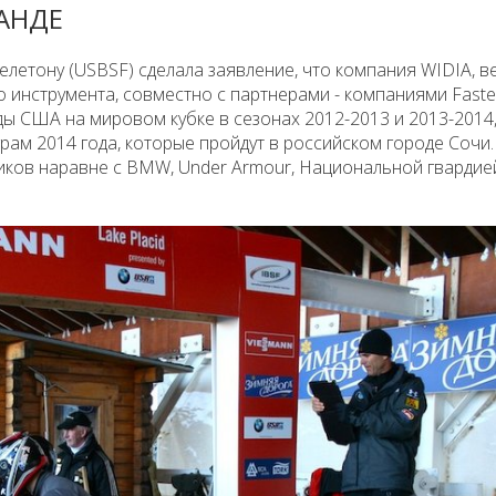
АНДЕ
летону (USBSF) сделала заявление, что компания WIDIA, в
инструмента, совместно с партнерами - компаниями Fasten
ды США на мировом кубке в сезонах 2012-2013 и 2013-2014
м 2014 года, которые пройдут в российском городе Сочи.
иков наравне с BMW, Under Armour, Национальной гварди