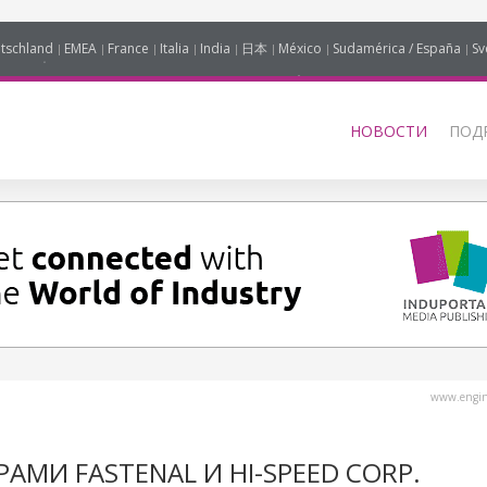
tschland
EMEA
France
Italia
India
日本
México
Sudamérica / España
Sv
НОВОСТИ
ПОД
www.engine
АМИ FASTENAL И HI-SPEED CORP.