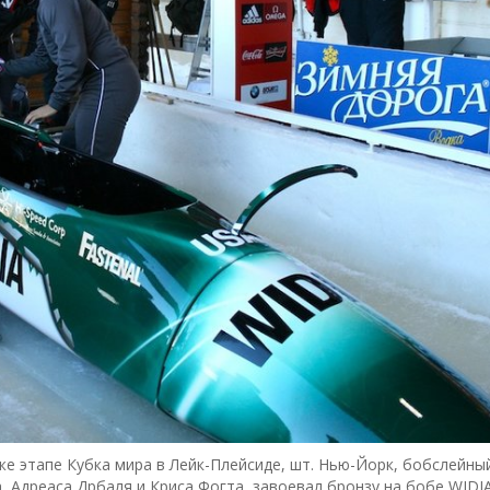
же этапе Кубка мира в Лейк-Плейсиде, шт. Нью-Йорк, бобслейны
, Адреаса Дрбаля и Криса Фогта, завоевал бронзу на бобе WIDIA