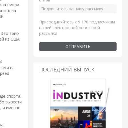
онат мира
упить на
ой
Присоединяйтесь к 9 170 подписчикам
нашей электронной новостной
рассылки
 Это трио
ей из США
ОТПРАВИТЬ
ей
сами на
ПОСЛЕДНИЙ ВЫПУСК
Speed
де спорта,
ибо вывести
, и именно
на