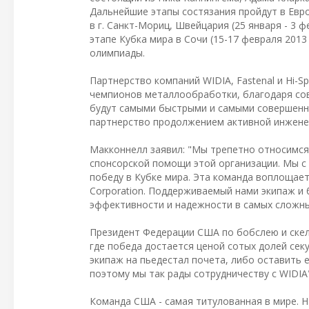
Дальнейшие этапы состязания пройдут в Евр
в г. Санкт-Мориц, Швейцария (25 января - 3 
этапе Кубка мира в Сочи (15-17 февраля 201
олимпиады.
Партнерство компаний WIDIA, Fastenal и Hi-S
чемпионов металлообработки, благодаря со
будут самыми быстрыми и самыми совершенн
партнерство продолжением активной инжене
Макконнелл заявил: "Мы трепетно относимся
спонсорской помощи этой организации. Мы с 
победу в Кубке мира. Эта команда воплощает 
Corporation. Поддерживаемый нами экипаж и
эффективности и надежности в самых сложны
Президент Федерации США по бобслею и скел
где победа достается ценой сотых долей се
экипаж на пьедестал почета, либо оставить 
поэтому мы так рады сотрудничеству с WIDIA"
Команда США - самая титулованная в мире. Н