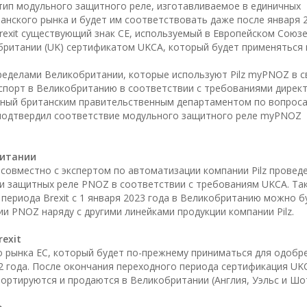
тип модульного защитного реле, изготавливаемое в единичных
анского рынка и будет им соответствовать даже после января 2
Brexit существующий знак CE, используемый в Европейском Союзе
ритании (UK) сертификатом UKCA, который будет применяться в
ределами Великобритании, которые используют Pilz myPNOZ в с
спорт в Великобританию в соответствии с требованиями директ
нный британским правительственным департаментом по вопроса
 подтвердил соответствие модульного защитного реле myPNOZ
ритании
совместно с экспертом по автоматизации компании Pilz провед
ки защитных реле PNOZ в соответствии с требованиям UKCA. Та
периода Brexit с 1 января 2023 года в Великобританию можно б
 PNOZ наряду с другими линейками продукции компании Pilz.
exit
о рынка ЕС, который будет по-прежнему приниматься для одобр
2 года. После окончания переходного периода сертификация UK
портируются и продаются в Великобритании (Англия, Уэльс и Шо