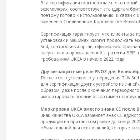
Эта сертификация подтверждает, что новый 
экземплярах, соответствует стандартам брит
поэтому готово к использованию. В связи с 
заменен в Соединенном Королевстве Великоб
Сертификация гарантирует, что клиенты за п
установках и машинах, смогут продолжать эк
Süd, контрольный орган, официально призна
энергетики и промышленной стратегии BEIS,
требованиям UKCA в начале 2022 года.
Другие защитные реле PNOZ для Великоб
После этого успешного утверждения TÜV Süd 
для сертификации других устройств из линей
образом, даже после окончания переходного 
импортировать полный ассортимент продукции
Маркировка UKCA вместо знака CE после Br
Знак качества UKCA заменяет знак CE единог
продукции на британском рынке до конца 202
обязательной для всех изделий, которые экс