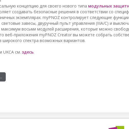
е
рсальную концепцию для своего нового типа
модульных защитн
воляет создавать безопасные решения в соответствии со специ
диничных экземплярах. myPNOZ контролирует следующие функци
световые завесы, двуручный пульт управления (IIIA/C) и выклю
 и максимум восьми модулей расширения, которые можно свобод
о веб-приложения myPNOZ Creator вы можете собрать собств
з широкого спектра возможных вариантов.
и UKCA см.
здесь
.
…