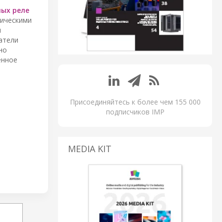
ых реле
фическими
и
чатели
но
енное
Присоединяйтесь к более чем 155 000
подписчиков IMP
MEDIA KIT