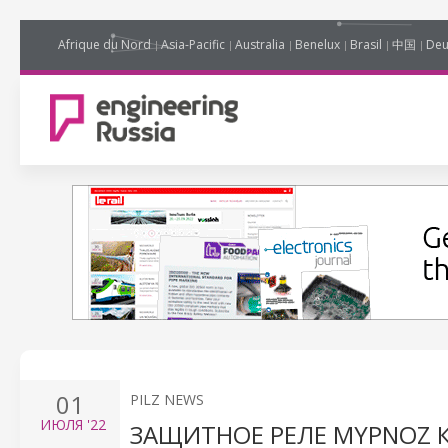
Afrique du Nord
Asia-Pacific
Australia
Benelux
Brasil
中国
Deu
01
PILZ NEWS
ИЮЛЯ
'22
ЗАЩИТНОЕ РЕЛЕ MYPNOZ 