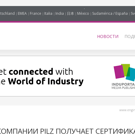
tschland
EMEA
France
Italia
India
日本
México
Sudamérica / España
Sv
НОВОСТИ
ПОД
www.engine
КОМПАНИИ PILZ ПОЛУЧАЕТ СЕРТИФИК