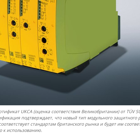
ртификат UKCA (оценка соответствия Великобритании) от TÜV S
фикация подтверждает, что новый тип модульного защитного 
оответствует стандартам британского рынка и будет им соотве
во к использованию.