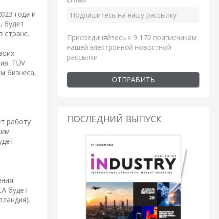
023 года и
, будет
 стране.
Присоединяйтесь к 9 170 подписчикам
нашей электронной новостной
воих
рассылки
ив. TÜV
м бизнеса,
ОТПРАВИТЬ
ПОСЛЕДНИЙ ВЫПУСК
ет работу
ким
удет
ения
CA будет
тландия).