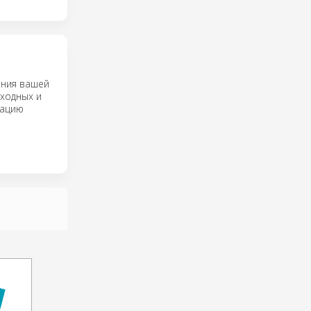
ения вашей
ходных и
кацию