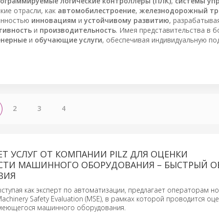
ограммируемые логические контроллеры (ПЛК)
,
системы уп
кие отрасли, как
автомобилестроение
,
железнодорожный тр
женностью
инновациям
и
устойчивому развитию
, разрабатыва
тивность
и
производительность
. Имея представительства в б
нерные
и
обучающие услуги
, обеспечивая индивидуальную по
2
3
4
Т УСЛУГ ОТ КОМПАНИИ PILZ ДЛЯ ОЦЕНКИ
СТИ МАШИННОГО ОБОРУДОВАНИЯ – БЫСТРЫЙ О
ВИЯ
выступая как эксперт по автоматизации, предлагает операторам но
chinery Safety Evaluation (MSE), в рамках которой проводится оц
меющегося машинного оборудования.