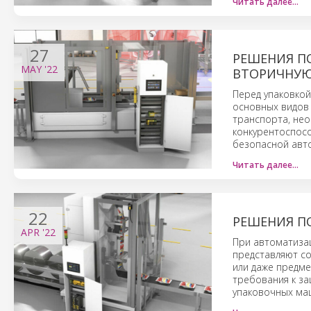
Читать далее…
27
РЕШЕНИЯ П
MAY
'22
ВТОРИЧНУЮ
Перед упаковкой
основных видов
транспорта, нео
конкурентоспос
безопасной авт
Читать далее…
22
РЕШЕНИЯ П
APR
'22
При автоматиза
представляют со
или даже предме
требования к за
упаковочных маш