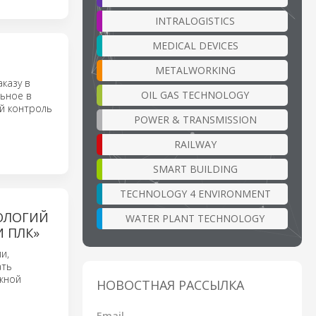
INTRALOGISTICS
MEDICAL DEVICES
METALWORKING
казу в
OIL GAS TECHNOLOGY
льное в
й контроль
POWER & TRANSMISSION
RAILWAY
SMART BUILDING
TECHNOLOGY 4 ENVIRONMENT
НОЛОГИЙ
WATER PLANT TECHNOLOGY
 ПЛК»
и,
ать
жной
НОВОСТНАЯ РАССЫЛКА
Email