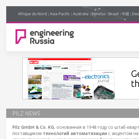
Afrique du Nord
Asia-Pacific
Australia
Benelux
Brasil
中国
Deu
PILZ NEWS
Pilz GmbH & Co. KG
, основанная в 1948 году со штаб-квар
поставщиком
технологий автоматизации
с акцентом н