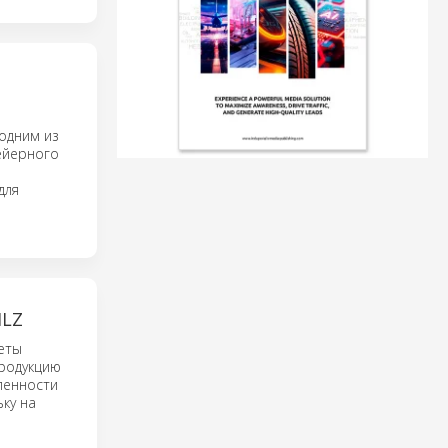
одним из
ейерного
для
LZ
еты
продукцию
ленности
ку на