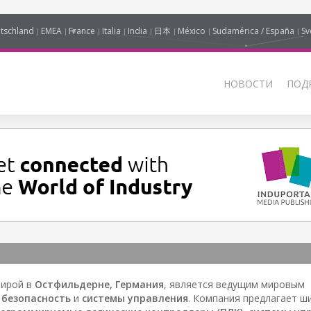
tschland
EMEA
France
Italia
India
日本
México
Sudamérica / España
Sv
НОВОСТИ
ПОД
тирой в
Остфильдерне, Германия
, является ведущим мировым
а
безопасность
и
системы управления
. Компания предлагает ш