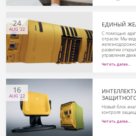
24
ЕДИНЫЙ ЖЕ
AUG
'22
С помощью адап
отрасли. Мы вед
железнодорожной
развитии откры
управления движ
Читать далее…
16
ИНТЕЛЛЕКТ
AUG
'22
ЗАЩИТНОГО
Новый блок анал
контроля защища
Читать далее…