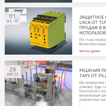
01
ЗАЩИТНОЕ 
JUL
'22
UKCA ОТ TÜ
ПРОДАЖ В 
ИСПОЛЬЗОВ
Pilz стала перв
Великобритании
Читать далее…
29
РЕШЕНИЯ П
JUN
'22
ТАРУ ОТ PIL
Мы предлагаем 
упаковку, будь 
безопасного пов
визуализации дл
упаковочных ма