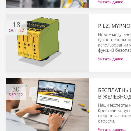
Читать далее…
18
PILZ: MYPN
OCT
'22
Новое модульно
единственном эк
использовании 
функций безопас
Читать далее…
30
БЕСПЛАТНЫ
SEP
'22
В ЖЕЛЕЗНО
Наши эксперты 
Кристиан Корупп
цифровые техно
отрасли.
Читать далее…