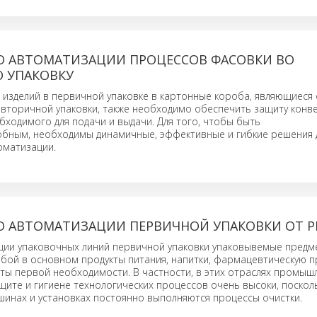
О АВТОМАТИЗАЦИИ ПРОЦЕССОВ ФАСОВКИ ВО
 УПАКОВКУ
 изделий в первичной упаковке в картонные короба, являющиеся 
 вторичной упаковки, также необходимо обеспечить защиту конв
бходимого для подачи и выдачи. Для того, чтобы быть
обным, необходимы динамичные, эффективные и гибкие решения 
оматизации.
О АВТОМАТИЗАЦИИ ПЕРВИЧНОЙ УПАКОВКИ ОТ PI
ции упаковочных линий первичной упаковки упаковывемые предм
бой в основном продукты питания, напитки, фармацевтическую 
ты первой необходимости. В частности, в этих отраслях промыш
щите и гигиене технологических процессов очень высоки, посколь
инах и установках постоянно выполняются процессы очистки.