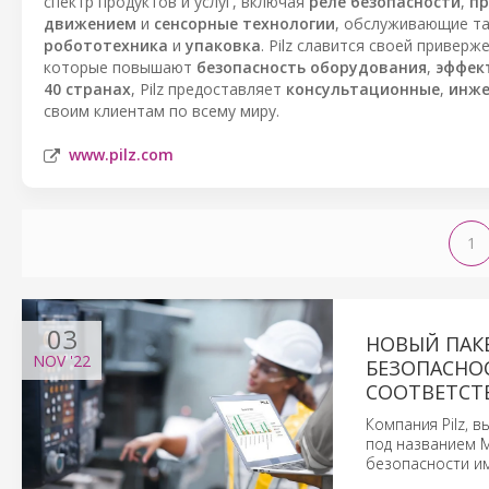
спектр продуктов и услуг, включая
реле безопасности
,
пр
движением
и
сенсорные технологии
, обслуживающие та
робототехника
и
упаковка
. Pilz славится своей привер
которые повышают
безопасность оборудования
,
эффек
40 странах
, Pilz предоставляет
консультационные
,
инже
своим клиентам по всему миру.
www.pilz.com
1
03
НОВЫЙ ПАКЕ
NOV
'22
БЕЗОПАСНО
СООТВЕТСТ
Компания Pilz, 
под названием Ma
безопасности и