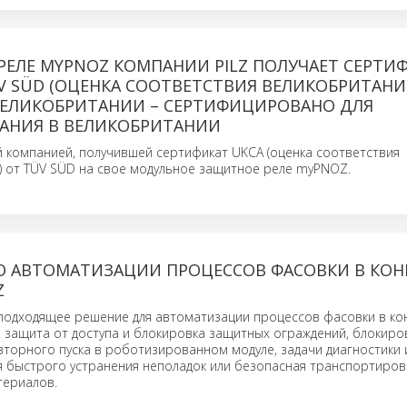
РЕЛЕ MYPNOZ КОМПАНИИ PILZ ПОЛУЧАЕТ СЕРТИ
V SÜD (ОЦЕНКА СООТВЕТСТВИЯ ВЕЛИКОБРИТАНИ
ВЕЛИКОБРИТАНИИ – СЕРТИФИЦИРОВАНО ДЛЯ
АНИЯ В ВЕЛИКОБРИТАНИИ
ой компанией, получившей сертификат UKCA (оценка соответствия
) от TÜV SÜD на свое модульное защитное реле myPNOZ.
О АВТОМАТИЗАЦИИ ПРОЦЕССОВ ФАСОВКИ В КО
Z
подходящее решение для автоматизации процессов фасовки в ко
то защита от доступа и блокировка защитных ограждений, блокиро
торного пуска в роботизированном модуле, задачи диагностики 
я быстрого устранения неполадок или безопасная транспортиров
териалов.