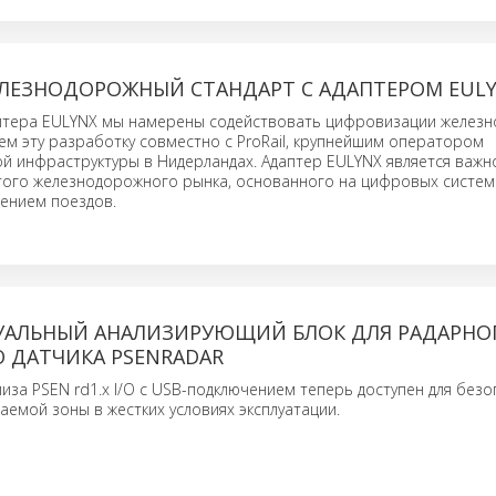
ЛЕЗНОДОРОЖНЫЙ СТАНДАРТ С АДАПТЕРОМ EUL
тера EULYNX мы намерены содействовать цифровизации желез
ем эту разработку совместно с ProRail, крупнейшим оператором
 инфраструктуры в Нидерландах. Адаптер EULYNX является важн
того железнодорожного рынка, основанного на цифровых систем
ением поездов.
УАЛЬНЫЙ АНАЛИЗИРУЮЩИЙ БЛОК ДЛЯ РАДАРНО
 ДАТЧИКА PSENRADAR
иза PSEN rd1.x I/O с USB-подключением теперь доступен для без
емой зоны в жестких условиях эксплуатации.