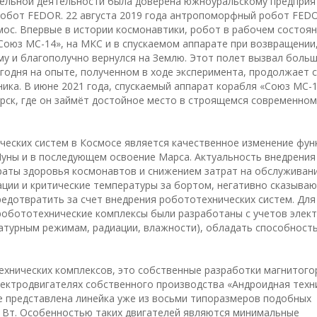
ельной деятельности была доверена южноуральскому предприя
обот FEDOR. 22 августа 2019 года антропоморфный робот FED
мос. Впервые в истории космонавтики, робот в рабочем состоя
Союз МС-14», на МКС и в спускаемом аппарате при возвращении
у и благополучно вернулся на Землю. Этот полет вызвал боль
годня на опыте, полученном в ходе эксперимента, продолжает 
ика. В июне 2021 года, спускаемый аппарат корабля «Союз МС-
рск, где он займёт достойное место в строящемся современном
еских систем в Космосе является качественное изменение фун
Луны и в последующем освоение Марса. Актуальность внедрения
раты здоровья космонавтов и снижением затрат на обслуживани
ации и критические температуры за бортом, негативно сказываю
предотвратить за счет внедрения робототехнических систем. Для
робототехнические комплексы были разработаны с учетов элект
атурным режимам, радиации, влажности), обладать способност
.
хнических комплексов, это собственные разработки магнитого
лектродвигателях собственного производства «Андроидная техн
ке представлена линейка уже из восьми типоразмеров подобных
 Вт. Особенностью таких двигателей являются минимальные