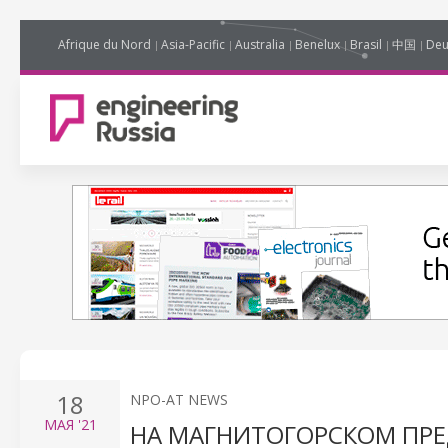
Afrique du Nord
Asia-Pacific
Australia
Benelux
Brasil
中国
Deu
18
NPO-AT NEWS
МАЯ
'21
НА МАГНИТОГОРСКОМ ПРЕ