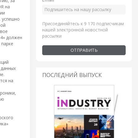
тию, за
OR на
нии
, успешно
Присоединяйтесь к 9 170 подписчикам
шой
нашей электронной новостной
свое
рассылки
14» должен
 парке
ОТПРАВИТЬ
кций
 данных
ПОСЛЕДНИЙ ВЫПУСК
е.
тся на
роники,
ью
рского
ика»