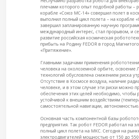
Неслучайно разработка робота для внекораб
плечами которого опыт подобной работы – р
корабле «Союз МС-14» совершил полет в кос
выполнил полный цикл полета – на корабле «
завершил запланированную научную программ
международный интерес, стал прорывом, и се
развитие российская космическая робототехн
прибыть на Родину FEDOR в город Магнитого
«Притяжение».
Главными задачами применения робототехнич
человека на околоземной орбите, освоение 
технологий обусловлена снижением риска ут
Отсутствие в Космосе воздуха, наличие ради
человеке, и в этом случае эти риски можно 
обеспечения этих целей необходимо, чтобы 
устойчивой к внешним воздействиям (темпер
самостоятельной навигации, автономностью
Основная часть компонентной базы робототе
предприятия. Так робот FEDOR работал на э
полный цикл полета на МКС. Сегодня на рын
электродвигателей мощностью от 150 до 550