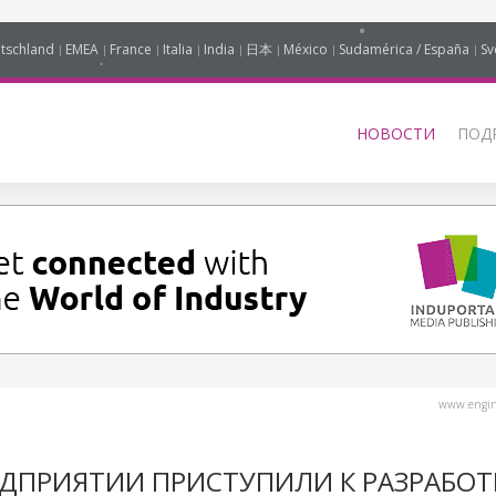
tschland
EMEA
France
Italia
India
日本
México
Sudamérica / España
Sv
НОВОСТИ
ПОД
www.engine
ДПРИЯТИИ ПРИСТУПИЛИ К РАЗРАБОТ