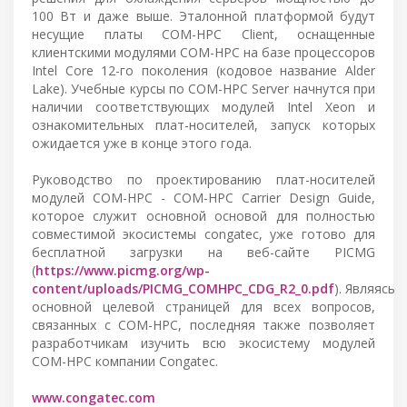
100 Вт и даже выше. Эталонной платформой будут
несущие платы COM-HPC Client, оснащенные
клиентскими модулями COM-HPC на базе процессоров
Intel Core 12-го поколения (кодовое название Alder
Lake). Учебные курсы по COM-HPC Server начнутся при
наличии соответствующих модулей Intel Xeon и
ознакомительных плат-носителей, запуск которых
ожидается уже в конце этого года.
Руководство по проектированию плат-носителей
модулей COM-HPC - COM-HPC Carrier Design Guide,
которое служит основной основой для полностью
совместимой экосистемы congatec, уже готово для
бесплатной загрузки на веб-сайте PICMG
(
https://www.picmg.org/wp-
content/uploads/PICMG_COMHPC_CDG_R2_0.pdf
). Являясь
основной целевой страницей для всех вопросов,
связанных с COM-HPC, последняя также позволяет
разработчикам изучить всю экосистему модулей
COM-HPC компании Congatec.
www.congatec.com