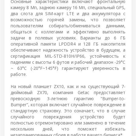
Основные характеристики включают фронтальную
камеру 8 Мп, заднюю камеру 16 Мп, специальный GPS,
два слота для SIM-карт LTE и два аккумулятора с
возможностью горячей замены, что позволяет
пользователям собирать/обмениваться данными,
общаться с коллегами и эффективно выполнять
задачи в полевых условиях. Варианты до 6 ГБ
оперативной памяти LPDDR4 и 128 ГБ накопителя
обеспечивают надежность устройство в будущем, а
сертификация MIL-STD-810H/IP66, устойчивость к
падениям с высоты 6 футов и рабочий диапазон -29°C
~ 63°C (-20°F~145°F) гарантируют уверенность в
работе.
На новый планшет ZX10, как и на существующий 7-
дюймовый ZX70, компания Getac предоставляет
превосходную 3-летнюю гарантию "Bumper-to-
Bumper", которая включает случайное повреждение в
стандартную страховку. Это означает, что в случае
случайного повреждения устройство будет
полностью отремонтировано или заменено в течение
нескольких дней, что поможет избежать
незапланированных сбоев в работе вашего бизнеса*.