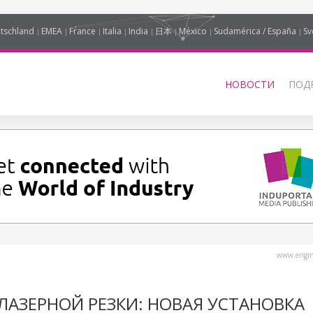
tschland
EMEA
France
Italia
India
日本
México
Sudamérica / España
Sv
НОВОСТИ
ПОД
www.engine
ЛАЗЕРНОЙ РЕЗКИ: НОВАЯ УСТАНОВКА