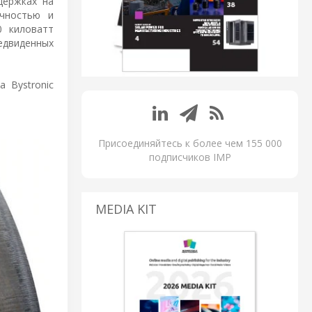
держках на
очностью и
0 киловатт
едвиденных
 Bystronic
Присоединяйтесь к более чем 155 000
подписчиков IMP
MEDIA KIT