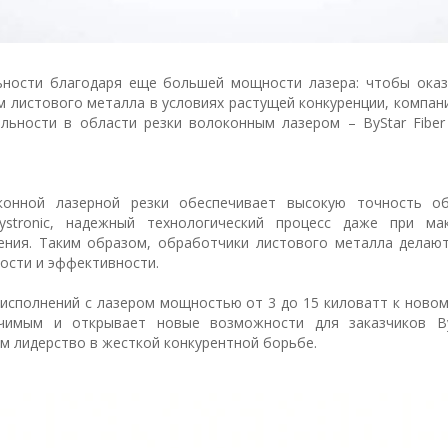
ьности благодаря еще большей мощности лазера: чтобы ока
листового металла в условиях растущей конкуренции, компани
льности в области резки волоконным лазером – ByStar Fiber
конной лазерной резки обеспечивает высокую точность о
stronic, надежный технологический процесс даже при ма
ения. Таким образом, обработчики листового металла делаю
ости и эффективности.
 исполнений с лазером мощностью от 3 до 15 киловатт к ново
чимым и открывает новые возможности для заказчиков By
м лидерство в жесткой конкурентной борьбе.