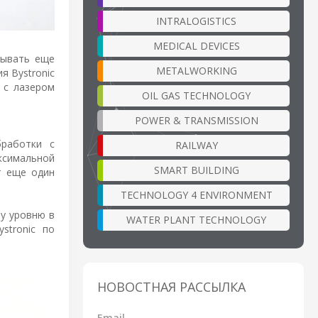
INTRALOGISTICS
MEDICAL DEVICES
зывать еще
METALWORKING
я Bystronic
 с лазером
OIL GAS TECHNOLOGY
POWER & TRANSMISSION
бработки с
RAILWAY
ксимальной
SMART BUILDING
т еще один
TECHNOLOGY 4 ENVIRONMENT
му уровню в
WATER PLANT TECHNOLOGY
stronic по
НОВОСТНАЯ РАССЫЛКА
Email