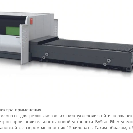
спектра применения
иловатт для резки листов из низкоуглеродистой и нержаве
ров производительность новой установки ByStar Fiber увели
тановкой с лазером мощностью 15 киловатт. Таким образом, о