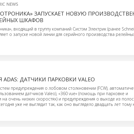
RIC NEWS
НОТРОНИКА» ЗАПУСКАЕТ НОВУЮ ПРОИЗВОДСТВ
ЕЙНЫХ ШКАФОВ
ика», входящий в группу компаний Систэм Электрик (ранее Schneid
вляет о запуске новой линии для серийного производства релейны
 ADAS: ДАТЧИКИ ПАРКОВКИ VALEO
стем предупреждения о лобовом столкновении (FCW), автоматиче
ользованием датчиков Valeo), «360 vue» (помощь при парковке и
на очень низких скоростях) и предупреждения о выходе из поло
егодня уже не выглядит так, как оно выглядело двадцать лет тому 