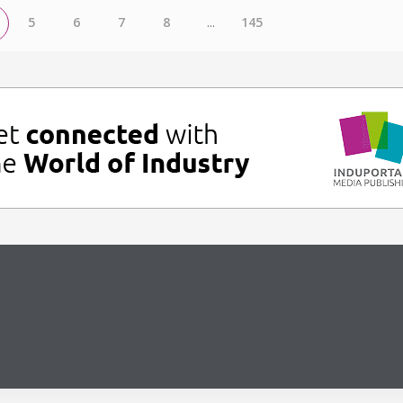
5
6
7
8
...
145