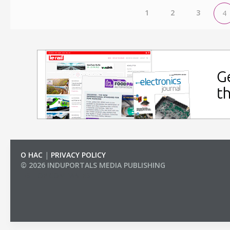
1
2
3
4
О НАС
|
PRIVACY POLICY
© 2026 INDUPORTALS MEDIA PUBLISHING
LIST OF COMPANIES