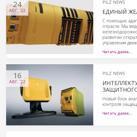
24
PILZ NEWS
АВГ.
'22
ЕДИНЫЙ ЖЕ
С помощью адап
отрасли. Мы вед
железнодорожной
развитии откры
управления движ
Читать далее…
16
PILZ NEWS
АВГ.
'22
ИНТЕЛЛЕКТ
ЗАЩИТНОГО
Новый блок анал
контроля защища
Читать далее…