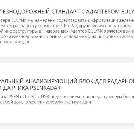
ЛЕЗНОДОРОЖНЫЙ СТАНДАРТ С АДАПТЕРОМ EUL
тера EULYNX мы намерены содействовать цифровизации желез
ем эту разработку совместно с ProRail, крупнейшим оператором
 инфраструктуры в Нидерландах. Адаптер EULYNX является важн
того железнодорожного рынка, основанного на цифровых систем
ением поездов.
УАЛЬНЫЙ АНАЛИЗИРУЮЩИЙ БЛОК ДЛЯ РАДАРНО
 ДАТЧИКА PSENRADAR
иза PSEN rd1.x I/O с USB-подключением теперь доступен для без
емой зоны в жестких условиях эксплуатации.