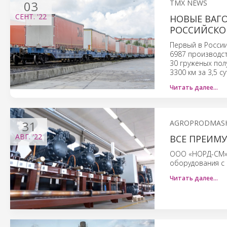
03
TMX NEWS
СЕНТ.
'22
НОВЫЕ ВАГ
РОССИЙСКО
Первый в Росси
6987 производст
30 груженых пол
3300 км за 3,5 
Читать далее…
31
AGROPRODMAS
АВГ.
'22
ВСЕ ПРЕИМ
ООО «НОРД-СМ» –
оборудования с 
Читать далее…