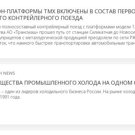
ОН-ПЛАТФОРМЫ ТМХ ВКЛЮЧЕНЫ В СОСТАВ ПЕРВ
ГО КОНТРЕЙЛЕРНОГО ПОЕЗДА
и полносоставный контрейлерный поезд с платформами модели 1
ва АО «Трансмаш» прошел путь от станции Силикатная до Новоси
уприцепов с металлургической продукцией преодолели по сети Р
суток, что намного быстрее транспортировки автомобильным тра
H NEWS
УЩЕСТВА ПРОМЫШЛЕННОГО ХОЛОДА НА ОДНОМ 
 один из лидеров холодильного бизнеса России. На рынке холо
1991 года.