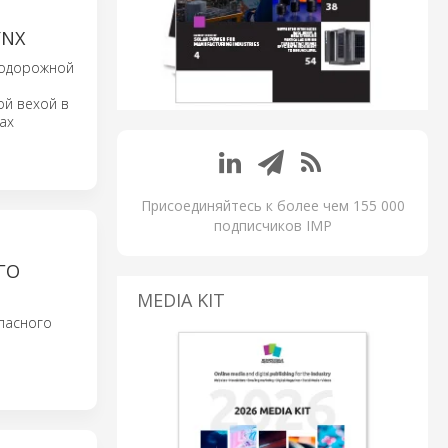
YNX
нодорожной
ой вехой в
ах
Присоединяйтесь к более чем 155 000
подписчиков IMP
ГО
MEDIA KIT
опасного