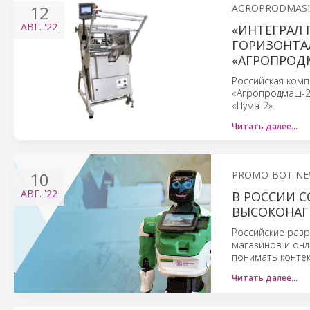
12
AGROPRODMAS
АВГ.
'22
«ИНТЕГРАЛ
ГОРИЗОНТА
«АГРОПРОД
Российская комп
«Агропродмаш-2
«Пума-2».
Читать далее…
10
PROMO-BOT N
АВГ.
'22
В РОССИИ 
ВЫСОКОНАГ
Российские разр
магазинов и онл
понимать контек
Читать далее…