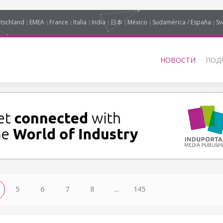
tschland
EMEA
France
Italia
India
日本
México
Sudamérica / España
Sv
НОВОСТИ
ПОД
5
6
7
8
...
145