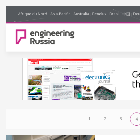
Afrique du Nord
Asia-Pacific
Australia
Benelux
Brasil
中国
Deu
1
2
3
4