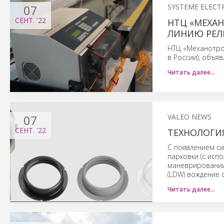
07
SYSTEME ELECT
СЕНТ.
'22
НТЦ «МЕХА
ЛИНИЮ РЕЛ
НТЦ «Механотрон
в России), объя
Читать далее…
07
VALEO NEWS
СЕНТ.
'22
ТЕХНОЛОГИЯ
С появлением си
парковки (с исп
маневрировании 
(LDW) вождение с
Читать далее…