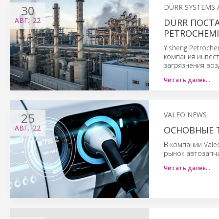
30
DÜRR SYSTEMS 
АВГ.
'22
DÜRR ПОСТ
PETROCHEM
Yisheng Petroche
компания инвест
загрязнения воз
Читать далее…
25
VALEO NEWS
АВГ.
'22
ОСНОВНЫЕ 
В компании Vale
рынок автозапч
Читать далее…