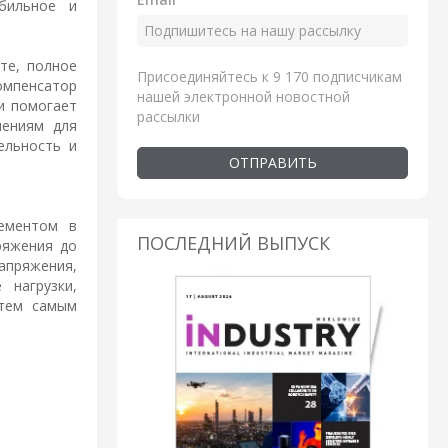
бильное и
те, полное
Присоединяйтесь к 9 170 подписчикам
омпенсатор
нашей электронной новостной
и помогает
рассылки
шениям для
ельность и
ОТПРАВИТЬ
лементом в
ПОСЛЕДНИЙ ВЫПУСК
ряжения до
напряжения,
 нагрузки,
 тем самым