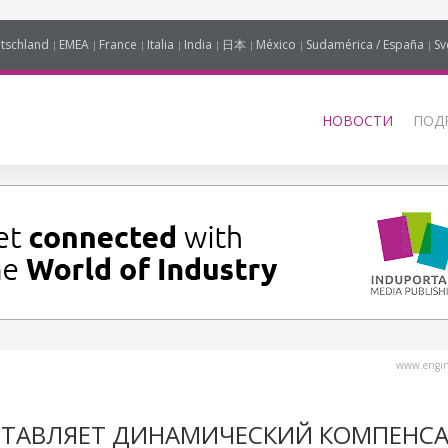
tschland
EMEA
France
Italia
India
日本
México
Sudamérica / España
Sv
НОВОСТИ
ПОД
www.engine
ЕДСТАВЛЯЕТ ДИНАМИЧЕСКИЙ КОМПЕНС