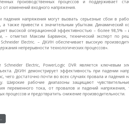
ленных производственных процессов и поддерживает ста
 от изменений входного напряжения.
и падения напряжения могут вызвать серьезные сбои в рабо
, а также привести к значительным убыткам. Динамический к
дает высокой операционной эффективностью – более 98,5% – 
м, – отметил Максим Барвинок, технический эксперт по ре
chneider Electric. – ДКИН обеспечивает высокую производит
ержания непрерывности технологических процессов».
т Schneider Electric, PowerLogic DVR является ключевым э
ъекта. ДКИН демонстрирует эффективность при падении нап
с, чего достаточно почти во всех случаях провала и падения 
у. Широкие рабочие диапазоны защищают чувствительные
ия переменного тока, от провалов и падений напряжения,
ых процессов и предотвратить снижение производительности.
…