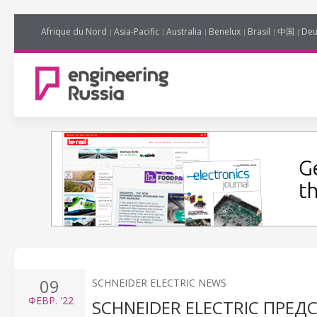
Afrique du Nord
Asia-Pacific
Australia
Benelux
Brasil
中国
Deu
09
SCHNEIDER ELECTRIC NEWS
ФЕВР.
'22
SCHNEIDER ELECTRIC ПР