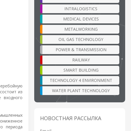
INTRALOGISTICS
MEDICAL DEVICES
METALWORKING
OIL GAS TECHNOLOGY
POWER & TRANSMISSION
RAILWAY
SMART BUILDING
TECHNOLOGY 4 ENVIRONMENT
перебойную
WATER PLANT TECHNOLOGY
состоит из
е входного
омышленных
НОВОСТНАЯ РАССЫЛКА
пониженное
го периода
Email