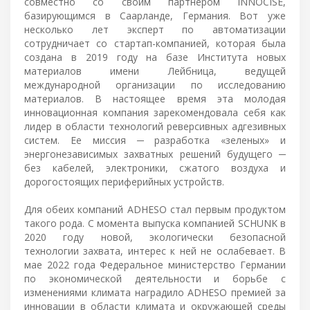
совместно со своим партнером INNOCISE,
базирующимся в Саарланде, Германия. Вот уже
несколько лет эксперт по автоматизации
сотрудничает со стартап-компанией, которая была
создана в 2019 году на базе Института новых
материалов имени Лейбница, ведущей
международной организации по исследованию
материалов. В настоящее время эта молодая
инновационная компания зарекомендовала себя как
лидер в области технологий реверсивных адгезивных
систем. Ее миссия ─ разработка «зеленых» и
энергонезависимых захватных решений будущего ─
без кабелей, электроники, сжатого воздуха и
дорогостоящих периферийных устройств.
Для обеих компаний ADHESO стал первым продуктом
такого рода. С момента выпуска компанией SCHUNK в
2020 году новой, экологически безопасной
технологии захвата, интерес к ней не ослабевает. В
мае 2022 года Федеральное министерство Германии
по экономической деятельности и борьбе с
изменениями климата наградило ADHESO премией за
инновации в области климата и окружающей среды