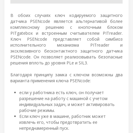
В обоих случаях ключ кодируемого защитного
датчика PSENcode является альтернативой более
комплексному решению с кнопочным блоком
PITgatebox и встроенным считывателем PITreader.
Ключ PSENcode представляет собой симбиоз
исполнительного механизма PITreader и
эксклюзивного бесконтактного защитного датчика
PSENcode. Он позволяет реализовывать безопасные
решения вплоть до уровня PLe и SIL3.
Благодаря принципу замка с ключом возможны два
варианта применения ключа PSENcode:
если у работника есть ключ, он получает
разрешение на работу с машиной с учетом
индивидуальных задач, и может активировать
рабочие режимы.
Если ключ уже в машине, работник может
извлечь его, чтобы предотвратить ее
непреднамеренный пуск.