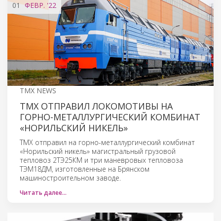
01
ФЕВР.
'22
TMX NEWS
ТМХ ОТПРАВИЛ ЛОКОМОТИВЫ НА
ГОРНО-МЕТАЛЛУРГИЧЕСКИЙ КОМБИНАТ
«НОРИЛЬСКИЙ НИКЕЛЬ»
ТМХ отправил на горно-металлургический комбинат
«Норильский никель» магистральный грузовой
тепловоз 2ТЭ25КМ и три маневровых тепловоза
ТЭМ18ДМ, изготовленные на Брянском
машиностроительном заводе.
Читать далее…