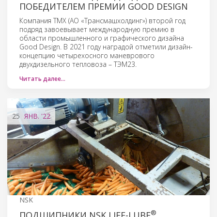
ПОБЕДИТЕЛЕМ ПРЕМИИ GOOD DESIGN
Компания ТМХ (АО «Трансмашхолдинг») второй год
подряд завоевывает международную премию в
области промышленного и графического дизайна
Good Design. В 2021 году наградой отметили дизайн-
концепцию четырехосного маневрового
двухдизельного тепловоза – ТЭМ23.
Читать далее…
25
ЯНВ.
'22
NSK
®
ПОДШИПНИКИ NSK LIFE-LUBE