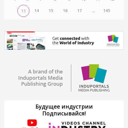
14
15
16
17
...
145
13
Будущее индустрии
Подписывайся!