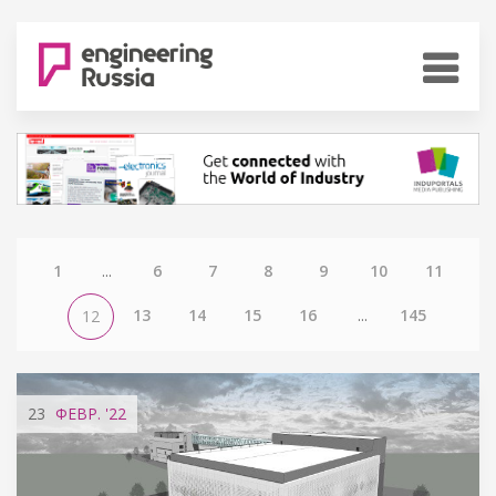
1
...
6
7
8
9
10
11
13
14
15
16
...
145
12
23
ФЕВР.
'22