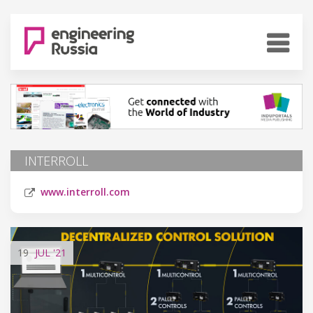
INTERROLL
www.interroll.com
19
JUL
'21